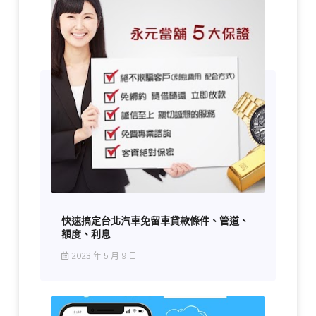
快速搞定台北汽車免留車貸款條件、管道、
額度、利息
2023 年 5 月 9 日