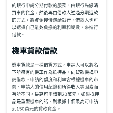
的銀行申請分期付款的服務，由銀行先繳清
買車的資金，然後再由借款人透過分期還款
的方式，將資金慢慢還給銀行，借款人也可
以選擇自己能夠負擔的利率和期數，來進行
借款。
機車貸款借款
機車貸款是一種借貸方式，申請人可以將名
下所擁有的機車作為抵押品，向貸款機構申
請借款。申請的額度和利率會根據機車的市
價、申請人的信用紀錄和所得收入等因素而
有所不同。最高可申請到20萬元，如果抵押
品是重型機車的話，則根據市價最高可申請
到150萬元的貸款資金。