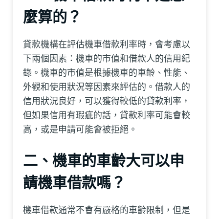
麼算的？
貸款機構在評估機車借款利率時，會考慮以
下兩個因素：機車的市值和借款人的信用紀
錄。機車的市值是根據機車的車齡、性能、
外觀和使用狀況等因素來評估的。借款人的
信用狀況良好，可以獲得較低的貸款利率，
但如果信用有瑕疵的話，貸款利率可能會較
高，或是申請可能會被拒絕。
二、機車的車齡大可以申
請機車借款嗎？
機車借款通常不會有嚴格的車齡限制，但是