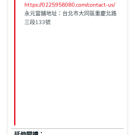
https://0225958080.com/contact-us/
永元當舖地址：台北市大同區重慶北路
三段133號
延伸閱讀：