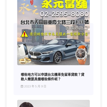
哪些地方可以申請台北機車免留車貸款？貸
款人需要具備哪些條件呢？
2023 年 5 月 9 日