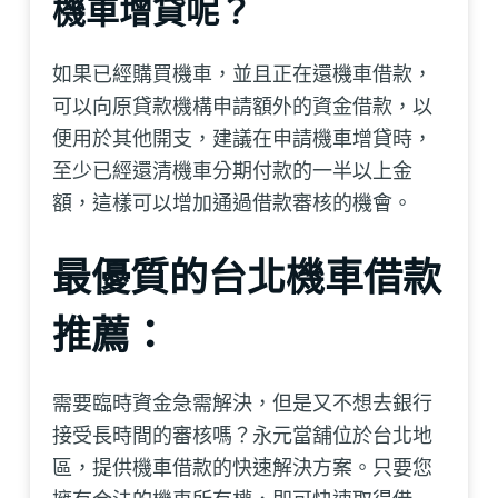
機車增貸呢？
如果已經購買機車，並且正在還機車借款，
可以向原貸款機構申請額外的資金借款，以
便用於其他開支，建議在申請機車增貸時，
至少已經還清機車分期付款的一半以上金
額，這樣可以增加通過借款審核的機會。
最優質的台北機車借款
推薦：
需要臨時資金急需解決，但是又不想去銀行
接受長時間的審核嗎？永元當舖位於台北地
區，提供機車借款的快速解決方案。只要您