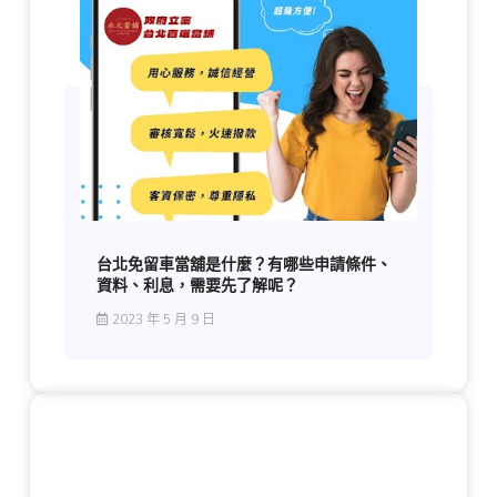
台北免留車當舖是什麼？有哪些申請條件、
資料、利息，需要先了解呢？
2023 年 5 月 9 日