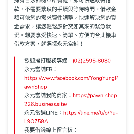
擁有合法的機車所有權，即可快速取得借
款，不需要繁瑣的手續與等待時間。借款金
額可依您的需求彈性調整，快速解決您的資
金需求，讓您輕鬆應對突如其來的緊急狀
況。想要享受快速、簡單、方便的台北機車
借款方案，就選擇永元當舖！
歡迎撥打服務專線：
(02)2595-8080
永元當舖FB：
https://www.facebook.com/YongYungP
awnShop
永元當舖我的商家：
https://pawn-shop-
226.business.site/
永元當舖LINE：
https://line.me/ti/p/Yu-
L9OZ58A
我要借錢線上留言板：